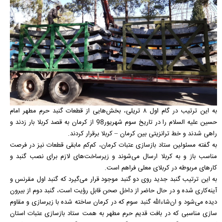
به این ترتیب در گام اول ۸ تریلی، بخش‌هایی از قطعات گنبد حرم مطهر امام
حسین علیه السلام را در تاریخ سوم شهریور98 از کرمان به قصد کربلا بار زدند و
راهی شدند و خط ترانزیتی بین کرمان – کربلا برقرار کردند.
به گفته مسئولین ستاد بازسازی عتبات کرمان، کم‌کم مابقی قطعات نیز در فرصت
مناسب باز و به کربلا ارسال می‌شوند و زیرساخت‌های لازم برای نصب گنبد و
کار‌های مربوطه در کربلای معلی فراهم است.
به این ترتیب گنبد جدید روی دو گنبد موجود قرار می‌گیرد که گنبد اول مقرنس و
آینه‌کاری شده و در حال حاضر از داخل صحن قابل رؤیت است، گنبد دوم از بیرون
دیده می‌شود و ان‌شاءالله گنبد سوم که در کرمان ساخته شده با زیرسازی و مقاوم
سازی مناسبی که در بافت قدیم حرم مطهر به همت ستاد بازسازی عتبات استان