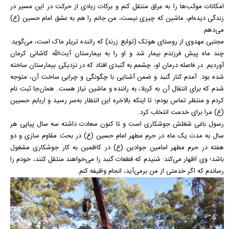
امکانات موکب‌ها را به عراق منتقل کنم و برکات زیادی از حرکت در این مسیر در
زندگی دیده‌ام، ماشین که چیزی نیست، من جانم را هم به عشق امام حسین (ع)
می‌دهم.
مجتبی مهدوی از روستای هوتک (توابع زرند) که راننده تریلر ماک است، می‌گوید:
چند ماه پیش فرزندم بیمار شد و او را به بیمارستان آیت‌الله کاشانی کرمان
آوردیم. در فاصله درمان او، چشمم به گنبدی افتاد که در نزدیکی بیمارستان ساخته
شده بود. آمدم کنار گنبد و ضمن آشنایی با چگونگی و چرایی ساخت آن، متوجه
شدم که برای انتقال آن به کربلا، به راننده و ماشین نیاز هست. همان‌جا ثبت نام
کردم و منتظر تماس بودم؛ تا اینکه بالاخره این انتظار به‌سر رسید و اربابم حسیبن
(ع) مرا برای خدمت انتخاب کرد.
رسول باغی شغلش جوشکاری است و تا کنون سعادت داشته سه سال پیاپی هر
سال به مدت یک ماه در حرم مطهر امام حسین (ع) در بحث مقاوم سازی و دو
هفته در حرم مطهر امامین جوادین (ع) در کاظمین به کار جوشکاری مشغول
باشد؛ وی اظهار می‌کند: شنیدم که قطعات گنبد را می‌خواهند منتقل کنند، خودم را
رساندم که اگر خدمتی از من بر‌می‌آید، انجام وظیفه کنم.