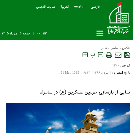
فارسی
العربیة
سایت قدیمی
english
۵۲ : ۰۰
|
جمعه ۱۶ مرداد ۱۴۰۵
عکس
»
سامرا مقدس
پ
کد خبر:
۱۲۰۰
تاریخ انتشار:
۳۱ مرداد ۱۳۹۹ - ۰۹:۱۳ -
31 May 1399
نمایی از بازسازی حرمین عسکرین (ع) در سامراء