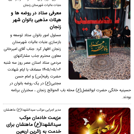
عتبات عالیات شهرستان زنجان
معرفی ستاد در روضه ها و
هیئات مذهبی بانوان شهر
زنجان
مسئول امور بانوان ستاد توسعه و
بازسازی عتبات عالیات شهرستان
زنجان اظهار کرد: جناب آقای امیرخانی
معاون محترم جذب مشارکتهای
مردمی ستاد استان عصر روز سه شنبه
۱۴۰۵/۰۵/۰۶ مصادف با ایام شهادت
حضرت رقیه(س) و امام حسن
مجتبی(ع) در یک روضه بانوان در
حسینیه خانگی حضرت ابوالفضل(ع) محله باب الحوائج زنجان ، سخنران برنامه
بودند.
مدیر اجرایی موکب سیدالشهدا(ع) ماهنشان:
عزیمت خادمان موکب
سیدالشهدا(ع) ماهنشان برای
خدمت به زائرین اربعین