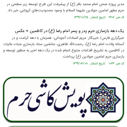
مدیر پروژه صحن امام محمد باقر (ع) از پیشرفت این طرح توسعه زیر سطحی در
حرم مطهر امامین جوادین علیهما السلام با وجود محدودیت‌های کرونایی خبر داد.
کد خبر: ۲۲۰۷ تاریخ انتشار : ۱۳۹۹/۱۱/۲۵
یک دهه بازسازی حرم پدر و پسر امام رضا (ع) در کاظمین + عکس
خبرگزاری فارس/ خبرنگار: مریم السادات آجودانی- همزمان با دهه کرامت و در
آستانه ولادت امام رضا (ع)، رحمت‌الله طاهری، جانشین ستاد بازسازی عتبات عالیات
در کاظمین به تشریح اقدامات متنوع انجام شده در یک دهه اخیر به منظور توسعه و
بازسازی حرم امامین جوادین (ع) پرداخت.
کد خبر: ۱۰۲۳ تاریخ انتشار : ۱۳۹۹/۰۴/۰۸