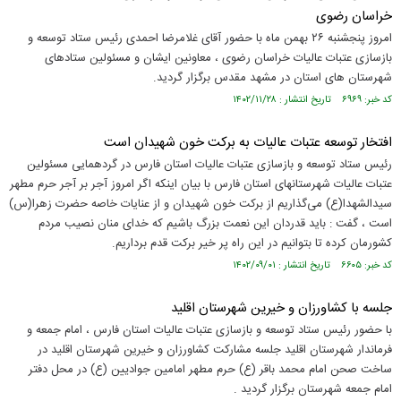
خراسان رضوی
امروز پنجشنبه ۲۶ بهمن ماه با حضور آقای غلامرضا احمدی رئیس ستاد توسعه و
بازسازی عتبات عالیات خراسان رضوی ، معاونین ایشان و مسئولین ستادهای
شهرستان های استان در مشهد مقدس برگزار گردید.
کد خبر: ۶۹۶۹ تاریخ انتشار : ۱۴۰۲/۱۱/۲۸
افتخار توسعه عتبات عالیات به برکت خون شهیدان است
رئیس ستاد توسعه و بازسازی عتبات عالیات استان فارس در گردهمایی مسئولین
عتبات عالیات شهرستانهای استان فارس با بیان اینکه اگر امروز آجر بر آجر حرم مطهر
سیدالشهدا(ع) می‌گذاریم از برکت خون شهیدان و از عنایات خاصه حضرت زهرا(س)
است ، گفت : باید قدردان این نعمت بزرگ باشیم که خدای منان نصیب مردم
کشورمان کرده تا بتوانیم در این راه پر خیر برکت قدم برداریم.
کد خبر: ۶۶۰۵ تاریخ انتشار : ۱۴۰۲/۰۹/۰۱
جلسه با کشاورزان و خیرین شهرستان اقلید
با حضور رئیس ستاد توسعه و بازسازی عتبات عالیات استان فارس ، امام جمعه و
فرماندار شهرستان اقلید جلسه مشارکت کشاورزان و خیرین شهرستان اقلید در
ساخت صحن امام محمد باقر (ع) حرم مطهر امامین جوادیین (ع) در محل دفتر
امام جمعه شهرستان برگزار گردید .