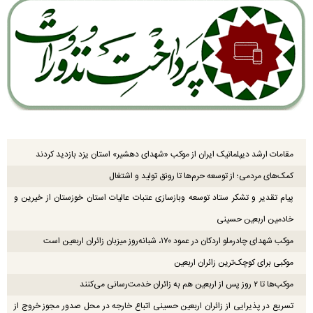
مقامات ارشد دیپلماتیک ایران از موکب «شهدای دهشیر» استان یزد بازدید کردند
کمک‌های مردمی؛ از توسعه حرم‌ها تا رونق تولید و اشتغال
پیام تقدیر و تشکر ستاد توسعه وبازسازی عتبات عالیات استان خوزستان از خیرین و
خادمین اربعین حسینی
موکب شهدای چادرملو اردکان در عمود ۱۷۰، شبانه‌روز میزبان زائران اربعین است
موکبی برای کوچک‌ترین زائران اربعین
موکب‌ها تا ۲ روز پس از اربعین هم به زائران خدمت‌رسانی می‌کنند
تسریع در پذیرایی از زائران اربعین حسینی اتباع خارجه در محل صدور مجوز خروج از