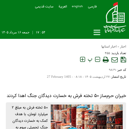
فارسی
العربیة
سایت قدیمی
english
۵۴ : ۱۷
|
جمعه ۱۶ مرداد ۱۴۰۵
اخبار
»
اخبار استانها
تعداد بازدید:
۴۵۵
پ
کد خبر:
۹۸۶۹
تاریخ انتشار:
۲۷ ارديبهشت ۱۴۰۵ - ۰۸:۱۸ -
27 February 1405
خیران حرم‌ساز ۵۰ تخته فرش به خسارت دیدگان جنگ اهدا کردند
۵۰ تخته فرش به مبلغ ۲
میلیارد تومان، با هدف
کمک به خسارت دیدگان
جنگ تحمیلی سوم به