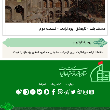
مستند بلند - تارعشق، پود ارادت - قسمت دوم
نماه
پرطرفدارترین
مقامات ارشد دیپلماتیک ایران از موکب «شهدای دهشیر» استان یزد بازدید کردند
درباره ما
تماس باما
خبرنامه