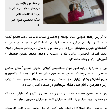
توسعه‌ای و بازسازی
حرم‌های مطهر در عراق با
وجود تنگنا‌های ناشی از
جنگ تحمیلی سوم خبر
داد.
به گزارش روابط عمومی ستاد توسعه و بازسازی عتبات عالیات، مجید نامجو گفت:
با همکاری برادران عراقی و همت کارگران، استادکاران و مهندسان ایرانی و
کمک‌های خیران حرم‌ساز،
طرح‌های توسعه‌ای و بازسازی حرم‌ها در شهر‌های کربلا،
نجف اشرف، کاظمین، سامرا، بلد و مسیب
با وجود هجوم دشمن صهیونی -
آمریکایی بدون وقفه ادامه دارد
.
وی با اشاره به بازدید اخیر شیخ عبدالمهدی کربلایی متولی شرعی آستان مقدس
حسینی از مراحل پیشرفت طرح توسعه حرم مطهر سیدالشهدا (ع)، از
برنامه‌ریزی
برای گشایش بخش زیارتی
فاز نخست این طرح مزین بنام صحن حضرت زینب
(س)
همزمان با ایام میلاد عقیله بنی‌هاشم
در مهرماه امسال خبر داد.
وی افزود: صحن حضرت زینب (س) دارای دو بخش زیارتی و غیرزیارتی است که
در محدوده بین خیابان باب القبله، خیابان شهدا و خیابان جمهوری قرار دارد.
وی با بیان اینکه استادکاران ایرانی هم اکنون در حال تکمیل نما و کاشی‌کاری‌های