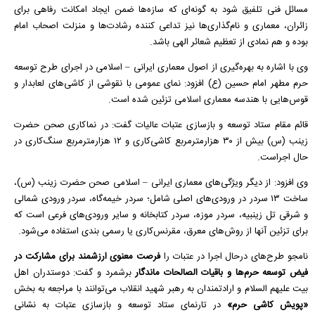
مسائل فنی تلفیق شود به گونه‌ای که سازه‌ها ضمن ایجاد امکانت رفاهی برای
زائران، معماری و نام‌گذاری‌ها نیز تداعی کننده رشادت‌ها و منزلت اصحاب امام
بوده و هم نمادی از تعظیم شعائر الهی باشد.
وی با اشاره به بهره‌گیری از اصول معماری ایرانی – اسلامی در اجرای طرح توسعه
حرم مطهر امام حسین (ع) افزود: نمای عمومی با نقوشی از کاشی‌های لعابدار و
قوس‌هایی با هندسه معماری اسلامی تزئین شده است.
قائم مقام ستاد توسعه و بازسازی عتبات عالیات گفت: در نماکاری صحن حضرت
زینب (س) بیش از ۳۰ هزارمترمربع کاشی‌کاری و ۱۲ هزارمترمربع سنگ‌کاری در
حال اجراست.
وی افزود: از دیگر ویژگی‌های معماری ایرانی – اسلامی صحن حضرت زینب (س)،
ساخت ۱۳ سردر در ورودی‌های اصلی شامل؛ سردر خیمه‌گاه، سردر ورودی شمالی
و شرقی تل زینبیه، سردر موزه، سردر کتابخانه و سایر ورودی‌های فرعی است که
برای تزئین آنها از روش‌های معرق، مقرنس‌کاری یا رسمی بندی استفاده می‌شود.
نامجو طرح‌های درحال اجرا در عتبات را
فرصت معنوی ارزشمند برای مشارکت در
فیض توسعه حرم‌ها و باقیات الصالحات ماندگار
برشمرد و گفت: دوستدران اهل
بیت علیهم السلام و ارادتمندان به رهبر شهید انقلاب می‌توانند با مراجعه به بخش
«پویش کاشی حرم»
در تارنمای ستاد توسعه و بازسازی عتبات به نشانی