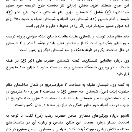
این طرح هستند افزود: بخش زیارتی فاز نخست طرح توسعه حرم مطهر
سیدالشهدا (ع) شامل ۴ شبستان مزین بنام شبستان حضرت علی اکبر (ع)،
شبستان امام حسین (ع)، شبستان باب القبله و شبستان عقیله و حدود ۲۵۰ رواق
(به عنوان مسیر سایه‌دار تردد زائران) در محیط داخلی و خارجی است.
قائم مقام ستاد توسعه و بازسازی عتبات عالیات با بیان اینکه طراحی پروژه توسعه
حرم مطهر به‌گونه‌ای است که از ساختمان فعلی بلندتر نباشد گفت: از ۴ شبستان
در حال ساخت، یکی در طبقه همکف و سه شبستان دیگر زیر زمین است.
وی درباره جانمایی شبستان‌ها گفت: شبستان حضرت علی اکبر (ع) در طبقه
همکف و در روبروی خیمه‌گاه حسینی و به مساحت حدود ۲ هزارو ۸۰۰ مترمربع
قرار دارد.
به گفته وی، شبستان عقیله به مساحت ۲ هزارمترمربع در شمال ساختمان مقام
حضرت زینب (س)، شبستان امام حسین (ع) به مساحت ۴ هزارو ۸۰۰ مترمربع در
جنوب ساختمان مقام و شبستان باب القبله به مساحت ۲ هزارو ۵۰۰ مترمربع در
جنوب در باب القبله حرم مطهر همگی در تراز زیر سطح در حال تکمیل است.
نامجو درباره ویژگی‌های معماری صحن حضرت زینب (س) گفت: با توجه به
احادیث بسیار درباره اهمیت این مکان مقدس و زیارت آن در مناسبت‌های
مختلف، تلاش زیادی صورت گرفت که در طراحی و معماری، عوامل معنوی در کنار