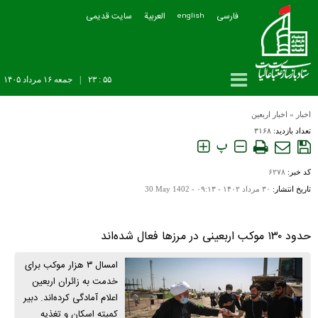
فارسی
العربیة
سایت قدیمی
english
۵۵ : ۲۳
|
جمعه ۱۶ مرداد ۱۴۰۵
اخبار
»
اخبار اربعین
تعداد بازدید:
۳۱۶۸
پ
کد خبر:
۶۲۷۸
تاریخ انتشار:
۳۰ مرداد ۱۴۰۲ - ۰۹:۱۳ -
30 May 1402
حدود ۱۳۰ موکب اربعینی در مرز‌ها فعال شده‌اند
امسال ٣ هزار موکب برای
خدمت به زائران اربعین
اعلام آمادگی کرده‌اند. دبیر
کمیته اسکان و تغذیه