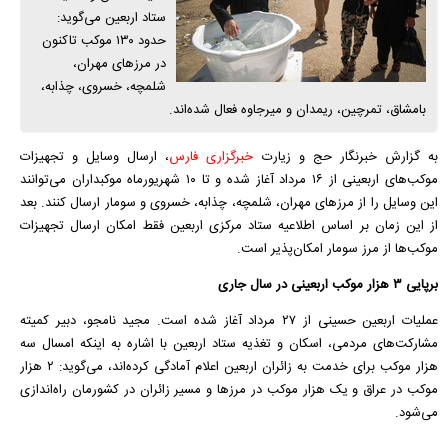
ستاد اربعین می‌گوید:
حدود ۱۳۰ موکب تاکنون
در مرز‌های مهران،
شلمچه، خسروی، چذابه،
بامشاق، تمرچین، ریمدان و میرجاوه فعال شده‌اند.
به گزارش خبرنگار حج و زیارت
خبرگزاری فارس
، ارسال وسایل و تجهیزات
موکب‌های اربعینی از ۱۶ مرداد آغاز شده و تا ۱۰ شهریورماه موکبداران می‌توانند
این وسایل را از مرزهای مهران، شلمچه، چذابه، خسروی و سومار ارسال کنند. بعد
از این زمان بر اساس اطلاعیه ستاد مرکزی اربعین فقط امکان ارسال تجهیزات
موکب‌ها از مرز سومار امکان‌پذیر است.
برپایی ۳ هزار موکب اربعینی در سال جاری
عملیات اربعین حسینی از ۲۷ مرداد آغاز شده است. مجید نامجو، دبیر کمیته
مشارکت‌های مردمی، اسکان و تغذیه ستاد اربعین با اشاره به اینکه امسال سه
هزار موکب برای خدمت به زائران اربعین اعلام آمادگی کرده‌اند، می‌گوید: ۲ هزار
موکب در عراق و یک هزار موکب در مرزها و مسیر زائران در کشورمان راه‌اندازی
می‌شود.