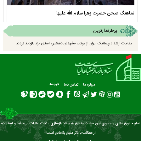
نماهنگ صحن حضرت زهرا سلام الله علیها
مستن
پرطرفدارترین
مقامات ارشد دیپلماتیک ایران از موکب «شهدای دهشیر» استان یزد بازدید کردند
درباره ما
تماس باما
خبرنامه
تمام حقوق مادی و معنوی این سایت متعلق به ستاد بازسازی عتبات عالیات می‌باشد و استفاده
از مطالب با ذکر منبع بلامانع است.