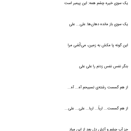
یک سوی خیره چشم همه: این پیمبر است
یک سوی باز مانده دهان‌ها: علی... علی
این گونه پا مکش به زمین، می‌کُشی مرا
بنگر نفس نفس زدنم را علی علی
از هم گسست رشته‌ی تسبیحم آه... آه...
از هم گسست... ارباً... اربا... علی... علی...
جز آب چشم و آتش دل بعد از این مباد