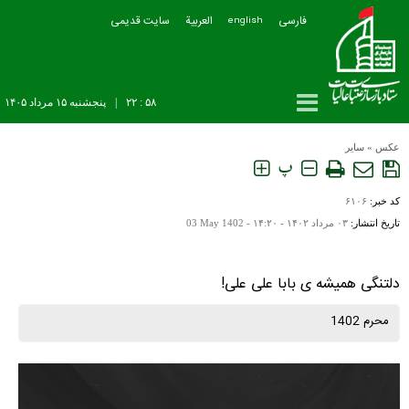
فارسی
العربیة
سایت قدیمی
english
۵۸ : ۲۲
|
پنجشنبه ۱۵ مرداد ۱۴۰۵
عکس
»
سایر
پ
کد خبر:
۶۱۰۶
تاریخ انتشار:
۰۳ مرداد ۱۴۰۲ - ۱۴:۲۰ -
03 May 1402
دلتنگی همیشه ی بابا علی علی!
محرم 1402