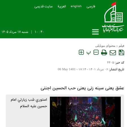
فارسی
العربیة
سایت قدیمی
english
۴۰ : ۱۰
|
شنبه ۱۷ مرداد ۱۴۰۵
فیلم
»
محتوای موبایلی
پ
کد خبر:
۴۴۰۵
تاریخ انتشار:
۰۶ مرداد ۱۴۰۱ - ۱۷:۱۴ -
06 May 1401
عشق یعنی سینه زنی یعنی حب الحسین اجننی
استوري شب زيارتي امام
حسين عليه السلام