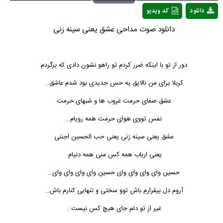
Play
دانلود
کد ویدیو
Video
دانلود صوت مداحی عشق یعنی سینه زنی
دور از تو با اینکه ضرر کردم تو راهو نشون دادی که برگردم
کربلا برای من نالایق یه حس جدیدی بود شدم عاشق..
عشق صفای حرمت غروب ها و شبهای حرمت
نفس تووی هوای حرمت همه رویام..
عشق یعنی سینه زنی یعنی حب الحسین اجننی
یعنی ارباب همه کس منی همه دنیام
حسین وای وای وای وای حسین وای وای وای وای..
آروم دل بیقرارم باش توو سختی و تنهایی کنارم باش..
غیر از تو دلم جای هیچ کس نیست..