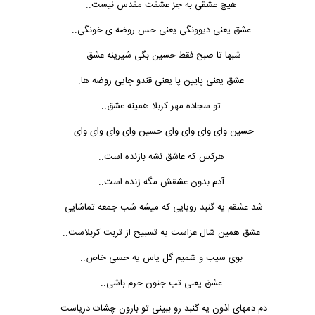
هیچ عشقی به جز عشقت مقدس نیست..
عشق یعنی دیوونگی یعنی حس روضه ی خونگی..
شبها تا صبح فقط حسین بگی شیرینه عشق..
عشق یعنی پایین پا یعنی قندو چایی روضه ها.
تو سجاده مهر کربلا همینه عشق..
حسین وای وای وای وای حسین وای وای وای وای..
هرکس که عاشق نشه بازنده است..
آدم بدون عشقش مگه زنده است..
شد عشقم یه گنبد رویایی که میشه شب جمعه تماشایی..
عشق همین شال عزاست یه تسبیح از تربت کربلاست..
بوی سیب و شمیم گل یاس یه حسی خاص..
عشق یعنی تب جنون حرم باشی..
دم دمهای اذون یه گنبد رو ببینی تو بارون چشات دریاست..