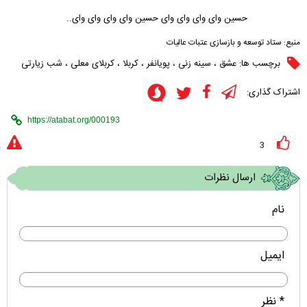
حسین وای وای وای وای حسین وای وای وای وای..
منبع:
ستاد توسعه و بازسازی عتبات عالیات
برچسب ها:
عشق
،
سینه زنی
،
پویانفر
،
کربلا
،
کربلای معلی
،
شب زیارتی
اشتراک گذاری:
3
ارسال نظرات
نام
ایمیل
* نظر