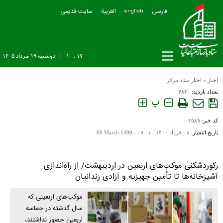
فارسی
العربیة
سایت قدیمی
english
۱۷ : ۱۰
|
دوشنبه ۱۹ مرداد ۱۴۰۵
اخبار
»
اخبار ستاد مرکز
تعداد بازدید:
۴۸۳۰
پ
کد خبر:
۲۵۸۹
تاریخ انتشار:
۰۸ خرداد ۱۴۰۰ - ۰۹:۰۱ -
08 March 1400
رکوردشکنی موکب‌های اربعین در اردیبهشت/ از راه‌اندازی
آشپزخانه‌ها تا تأمین جهیزیه و آزادی زندانیان
موکب‌های اربعینی که
سال گذشته در حماسه
اربعین حضور نداشتند،