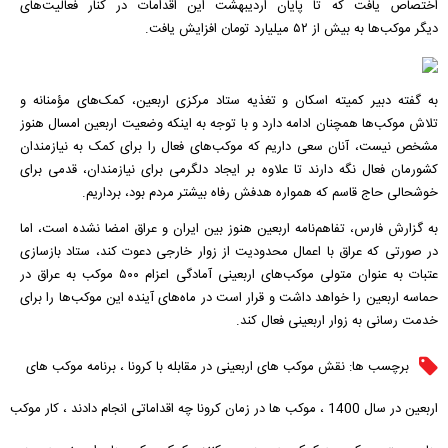
اختصاص یافت که تا پایان اردیبهشت این اقدامات در کنار فعالیت‌های
دیگر
موکب
‌ها به بیش از ۵۲ میلیارد تومان افزایش یافت.
به گفته دبیر کمیته اسکان و تغذیه ستاد مرکزی اربعین، کمک‌های مؤمنانه و
تلاش
موکب
‌ها همچنان ادامه دارد و با توجه به اینکه وضعیت اربعین امسال هنوز
مشخص نیست، آنان سعی داریم که
موکب
‌های فعال را برای کمک به نیازمندان
کشورمان فعال نگه دارند تا علاوه بر ایجاد دلگرمی برای نیازمندان، قدمی برای
خوشحالی حاج قاسم که همواره هدفش رفاه بیشتر مردم بود، برداریم.
به گزارش فارس، تفاهم‌
نامه
اربعین هنوز بین ایران و عراق امضا نشده است، اما
در صورتی که عراق با اعمال محدودیت از زوار خارجی دعوت کند، ستاد بازسازی
عتبات به عنوان متولی
موکب
‌های اربعینی آمادگی اعزام ۵۰۰
موکب
به عراق در
حماسه اربعین را خواهد داشت و قرار است در ماه‌های آینده این
موکب
‌ها را برای
خدمت رسانی به زوار اربعینی فعال کند.
برچسب ها:
نقش موکب های اربعینی در مقابله با کرونا
،
برنامه موکب های
اربعین در سال 1400
،
موکب ها در زمان کرونا چه اقداماتی انجام دادند
،
کار موکب