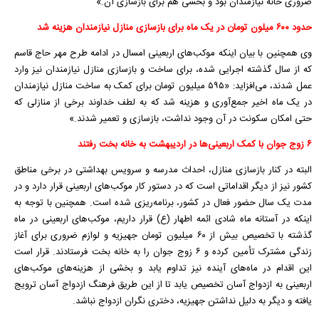
ضروری خانه نیازمندان بود و بخشی هم برای بازسازی آن.»
حدود ۶۰۰ میلون تومان در یک ماه برای بازسازی منازل نیازمندان هزینه شد
وی همچنین با بیان اینکه
موکب
‌های اربعینی امسال در ادامه طرح
مهر حاج
قاسم
که از سال گذشته اجرایی شده، برای ساخت و بازسازی منازل نیازمندان نیز وارد
عمل شدند، می‌افزاید: «۵۹۵ میلیون تومان برای کمک به ساخت منازل نیازمندان
در یک ماه اخیر جمع‌آوری و هزینه شد که به لطف خداوند برخی از منازلی که
حتی امکان سکونت در آن وجود نداشت، بازسازی و تعمیر شدند.»
۶ زوج جوان با کمک اربعینی‌ها در اردیبهشت به خانه بخت رفتند
البته در کنار بازسازی منازل، احداث مدرسه و سرویس بهداشتی در برخی مناطق
کشور نیز از دیگر اقداماتی است که در دستور کار
موکب
‌های اربعینی قرار دارد و در
مدت یک سال حضور فعال در کشور، برنامه‌ریزی شده است. همچنین با توجه به
اینکه در آستانه ماه‌ شادی ائمه اطهار (ع) قرار داریم،
موکب
‌های اربعینی در ماه
گذشته با تخصیص بیش از ۶۰ میلیون تومان جهیزیه و لوازم ضروری برای آغاز
زندگی مشترک تأمین کرده و ۶ زوج جوان را به خانه بخت فرستادند. قرار است
این اقدام در ماه‌های آینده نیز تداوم یابد و بخشی از هزینه‌های
موکب
‌های
اربعینی به ازدواج آسان تخصیص یابد تا
از
این طریق فرهنگ ازدواج آسان ترویج
یافته و دیگر به دلیل نداشتن
جهیزیه،
دختری نگران ازدواج نباشد.