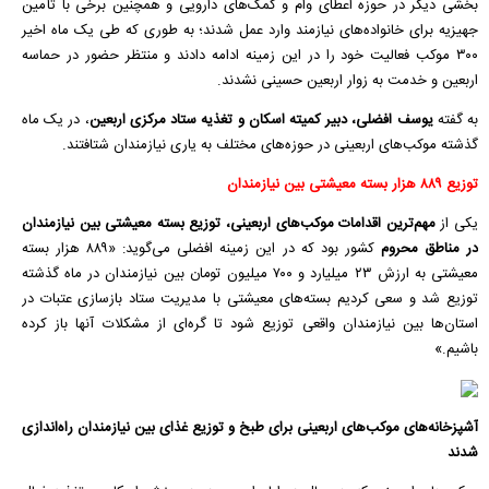
بخشی دیگر در حوزه اعطای وام و کمک‌های دارویی و همچنین برخی با تأمین
جهیزیه برای خانواده‌های نیازمند وارد عمل شدند؛ به طوری که طی یک ماه اخیر
۳۰۰
موکب
فعالیت خود را در این زمینه ادامه دادند و منتظر حضور در حماسه
اربعین و خدمت به زوار اربعین حسینی نشدند.
به گفته
یوسف افضلی، دبیر کمیته اسکان و تغذیه ستاد مرکزی اربعین
، در یک ماه
گذشته
موکب
‌های اربعینی در حوزه‌های مختلف به یاری نیازمندان شتافتند.
توزیع ۸۸۹ هزار بسته معیشتی بین نیازمندان
یکی از
مهم‌
ترین
اقدامات
موکب
‌های اربعینی، توزیع بسته معیشتی بین نیازمندان
در مناطق محروم
کشور بود که در این زمینه افضلی می‌گوید: «۸۸۹ هزار بسته
معیشتی به ارزش ۲۳ میلیارد و ۷۰۰ میلیون تومان بین نیازمندان در ماه گذشته
توزیع شد و سعی کردیم بسته‌های معیشتی با مدیریت ستاد بازسازی عتبات در
استان‌ها بین نیازمندان واقعی توزیع شود تا گره‌ای از مشکلات آنها باز کرده
باشیم.»
آشپزخانه‌های موکب‌های اربعینی برای طبخ و توزیع غذای بین نیازمندان راه‌اندازی
شدند