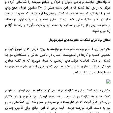
خانواده‌های نیازمند و برخی بانوان و کودکان جرایم غیرعمد را شناسایی کرده و
موفق به آزادی آنها شدند که در این زمینه بیش از ۲۰۰ میلیون تومان جمع‌آوری
شد و ۱۹ زندانی غیرعمد به واسطه کمک اربعینی‌ها آزاد شدند که همزمان با عید
فطر در کنار خانواده‌های خود بودند. حتی بعضی از
موکب
‌داران توانستند
از خانواده برخی از زندانیان محکوم به اعدام نیز رضایت بگیرند و واسطه آزادی
زندانیان شوند.
اعطای وام برای کمک به خانواده‌های کم‌برخوردار
علاوه بر این، اعطای وام به خانواده‌های نیازمند به ویژه افرادی که با شیوع
کرونا
و
تعطیلی کسب و کارها در اردیبهشت امسال در تأمین معاش با مشکلاتی مواجه
شدند، از دیگر فعالیت
موکب
‌های اربعینی به شمار می‌رود که به گفته معاون
فرهنگی ستاد بازسازی عتبات ۸۵۰ میلیون تومان برای اعطای وام جمع‌آوری به
خانواده‌های نیازمند اعطا شد.
افضلی درباره کمک مالی به نیازمندان نیز می‌گوید: «۱۱۴ میلیون تومان به عنوان
کمک مالی به نیازمندان از سوی
موکب
‌های اربعینی جمع‌آوری و در اختیار
نیازمندان قرار گرفت که در کنار بسته‌های معیشتی سعی شد این کمک‌های مالی
نیز به دست افراد نیازمند برسد. البته برخی از این مبالغ برای تأمین وسایل