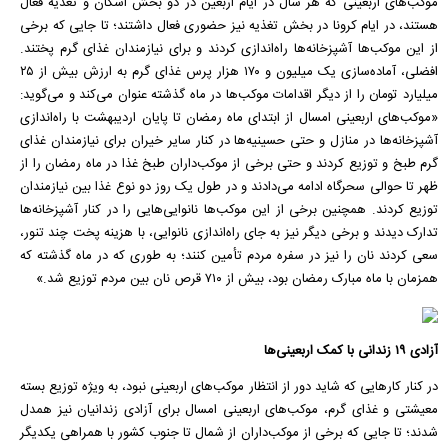
موکب
‌های اربعینی که هر سال در ایام اربعین در دو بخش اسکان و تغذیه فعال
هستند، در ایام
کرونا
در بخش تغذیه نیز حضوری فعال داشتند؛ تا جایی که برخی
از این
موکب
‌ها آشپزخانه‌ها راه‌اندازی کردند و برای نیازمندان غذای گرم پختند.
افضلی، آماده‌سازی یک میلیون و ۱۷۰ هزار پرس غذای گرم به ارزش بیش از ۲۵
میلیارد تومان را از دیگر اقدامات
موکب
‌ها در ماه گذشته عنوان می‌کند و می‌گوید:
«
موکب
‌های اربعینی امسال از ابتدای ماه رمضان تا پایان اردیبهشت با راه‌اندازی
آشپزخانه‌ها در منازل و حتی حسینیه‌ها در کنار سایر خیران برای نیازمندان غذای
گرم طبخ و توزیع کردند و حتی برخی از
موکب
‌داران طبخ غذا در ماه رمضان را از
ظهر تا حوالی سحرگاه ادامه می‌دادند و در طول یک روز دو نوع غذا بین نیازمندان
توزیع کردند. همچنین برخی از این
موکب
‌ها نانوایی‌هایی را در کنار آشپزخانه‌ها
تدارک دیدند و برخی دیگر نیز به جای راه‌اندازی نانوایی، با هزینه پخت چند تنور،
سعی کردند نان را نیز در سفره مردم تأمین کنند؛ به طوری که در ماه گذشته که
همزمان با ماه مبارک رمضان بود، بیش از ۷۱۰ قرص نان بین مردم توزیع شد.»
آزادی ۱۹ زندانی با کمک اربعینی‌ها
در کنار کارهایی که شاید دور از انتظار
موکب
‌های اربعینی نبود، به ویژه توزیع بسته
معیشتی و غذای گرم،
موکب
‌های اربعینی امسال برای آزادی زندانیان نیز همدل
شدند؛ تا جایی که برخی از
موکب
‌داران از شمال تا جنوب کشور با همراهی یکدیگر