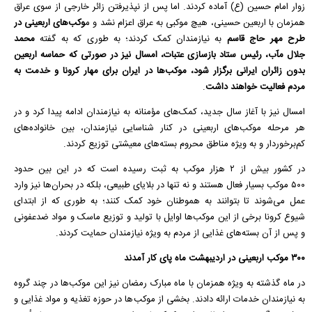
زوار امام حسین (ع) آماده کردند. اما پس از نپذیرفتن زائر خارجی از سوی عراق
همزمان با اربعین حسینی، هیچ
موکبی
به عراق اعزام نشد و
م
وکب
‌های اربعینی در
طرح مهر حاج قاسم
به نیازمندان کمک کردند؛ به طوری که به گفته
محمد
جلال
مآب
، رئیس ستاد بازسازی عتبات، امسال نیز در صورتی که حماسه اربعین
بدون زائران ایرانی برگزار شود،
موکب
‌ها در ایران برای مهار
کرونا
و خدمت به
مردم فعالیت خواهند داشت
.
امسال نیز با آغاز سال جدید، کمک‌های مؤمنانه به نیازمندان ادامه پیدا کرد و در
هر مرحله
موکب
‌های اربعینی در کنار شناسایی نیازمندان، بین خانواده‌های
کم‌برخوردار و به ویژه مناطق محروم بسته‌های معیشتی توزیع کردند.
در کشور بیش از ۲ هزار
موکب
به ثبت رسیده است که در این بین حدود
۵۰۰
موکب
بسیار فعال هستند و نه تنها در بلایای طبیعی، بلکه در بحران‌ها نیز وارد
عمل می‌شوند تا بتوانند به هموطنان خود کمک کنند؛ به طوری که از ابتدای
شیوع
کرونا
برخی از این
موکب
‌ها اوایل با تولید و توزیع ماسک و مواد ضدعفونی
و پس از آن بسته‌های غذایی از مردم به ویژه نیازمندان حمایت کردند.
۳۰۰ موکب اربعینی در اردیبهشت ماه پای کار آمدند
در ماه گذشته به ویژه همزمان با ماه مبارک رمضان نیز این
موکب
‌ها در چند گروه
به نیازمندان خدمات ارائه دادند. بخشی از
موکب
‌ها در حوزه تغذیه و مواد غذایی و