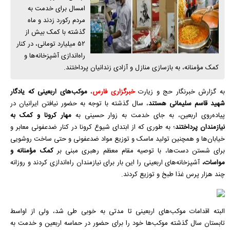
امسال برای خدمت به
مردم رکورد زدند و ماه
گذشته با کمک بیش از
۵۲ میلیارد تومانی، در کنار
راه‌اندازی آشپزخانه‌ها و
کمک مؤمنانه، به بازسازی منازل و آزادی زندانیان پرداختند.
به گزارش خبرنگار حج و زیارت
خبرگزاری فارس
،
موکب
‌های اربعینی که یادگار
شهید قاسم سلیمانی هستند
، سال گذشته با توجه به حضور نیافتن ایرانیان در
پیاده‌روی اربعین، به جای خدمت به زوار حسینی به
مهار
کرونا
و کمک به
نیازمندان پرداختند
؛ به طوری که از ابتدای شیوع
کرونا
در کنار ضدعفونی معابر و
خیابان‌ها و همچنین تولید ماسک و توزیع مواد ضدعفونی و حتی ساخت روشویی
برای شستن دست‌ها، با توصیه مقام معظم رهبری مبنی بر
کمک مؤمنانه و
مواسات،
آشپزخانه‌های اربعینی را این بار برای نیازمندان راه‌اندازی کردند و روزانه
چند هزار پرس غذا طبخ و توزیع کردند.
البته اقدامات
موکب‌
های اربعینی تا مدتی به خوبی طی شد، ولی از اواسط
تابستان سال گذشته
موکب
‌‌ها خود را برای حضور در حماسه اربعین و خدمت به