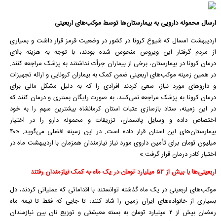
ارسال محموله دارویی به بیمارستان‌ها توسط موکب‌های اربعینی
اردیبهشت امسال که شیوع
کرونا
در کشور در وضعیت قرمز قرار داشت و بسیاری
از مردم گرفتار این ویروس منحوس شده بودند، با توجه به هزینه بالای
درمان
کرونا
در بیمارستان، برخی از بیماران جرأت نداشتند به پزشک مراجعه کنند.
در همین زمینه
موکب
‌های اربعینی ضمن کمک به بیماران
کرونایی
و ارائه تجهیزات
و داروهای مورد نیاز، سعی کردند افرادی را که به دلیل مشکل مالی برای
درمان
کرونا
به پزشک مراجعه نمی‌کنند، به صورت رایگان بستری و درمان کنند که
در این زمینه، ستاد بازسازی عتبات استان کرمانشاه بیشترین سهم را به خود
اختصاص داده و وسایل پانسمان، تزریقات و محموله دارو را در اختیار
بیمارستان‌های این استان قرار داده است. در این زمینه افضلی می‌گوید: «۴۰
میلیون تومان برای تأمین داروی مورد نیاز نیازمندان همزمان با اردیبهشت ماه در
اختیار کادر درمان قرار گرفت.»
اربعینی‌ها با بیش از ۵۲
میلیارد تومان در یک ماه به کمک نیازمندان رفتند
موکب
‌های اربعینی در یک ماه گذشته توانستند با اقداماتی که عملیاتی کردند، دل
بسیاری از خانواده‌های ایران زمین را شاد کنند؛ تا جایی که فقط تا نیمه ماه
رمضان بیش از ۲ میلیارد تومان به بسته معیشتی و توزیع نان بین نیازمندان