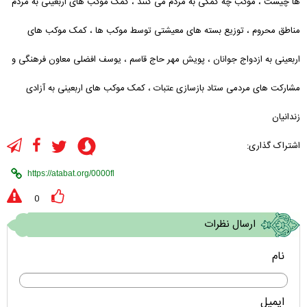
ها چیست
،
موکب چه کمکی به مردم می کنند
،
کمک موکب های اربعینی به مردم
مناطق محروم
،
توزیع بسته های معیشتی توسط موکب ها
،
کمک موکب های
اربعینی به ازدواج جوانان
،
پویش مهر حاج قاسم
،
یوسف افضلی معاون فرهنگی و
مشارکت های مردمی ستاد بازسازی عتبات
،
کمک موکب های اربعینی به آزادی
زندانیان
اشتراک گذاری:
0
ارسال نظرات
نام
ایمیل