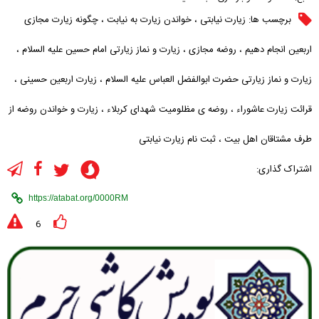
برچسب ها:
زیارت نیابتی
،
خواندن زیارت به نیابت
،
چگونه زیارت مجازی
اربعین انجام دهیم
،
روضه مجازی
،
زیارت و نماز زیارتی امام حسین علیه السلام
،
زیارت و نماز زیارتی حضرت ابوالفضل العباس علیه السلام
،
زیارت اربعین حسینی
،
قرائت زیارت عاشوراء
،
روضه ی مظلومیت شهدای کربلاء
،
زیارت و خواندن روضه از
طرف مشتاقان اهل بیت
،
ثبت نام زیارت نیابتی
اشتراک گذاری:
6