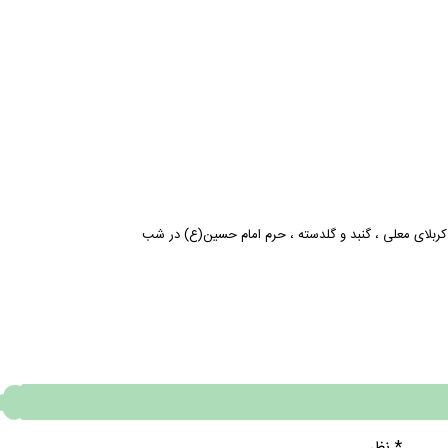
کربلای معلی
،
گنبد و گلدسته
،
حرم امام حسین(ع) در شب