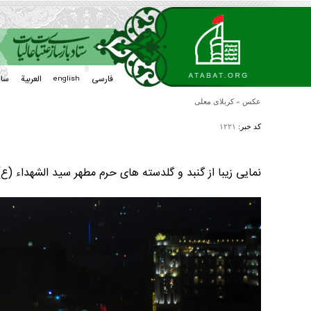
فارسی
العربیة
سا
english
عکس
»
کربلای معلی
کد خبر:
۱۲۲۱
نمایی زیبا از گنبد و گلدسته های حرم مطهر سید الشهداء (ع)