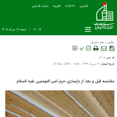
فارسی
العربیة
سایت قدیمی
english
۱۷ : ۰۸
|
جمعه ۱۶ مرداد ۱۴۰۵
عکس
»
نجف اشرف
پ
کد خبر:
۱۲۰۵
تاریخ انتشار:
۱۹ مرداد ۱۳۹۹ - ۰۹:۵۷ -
19 May 1399
مقایسه قبل و بعد از بازسازی حرم امیر المومنین علیه السلام