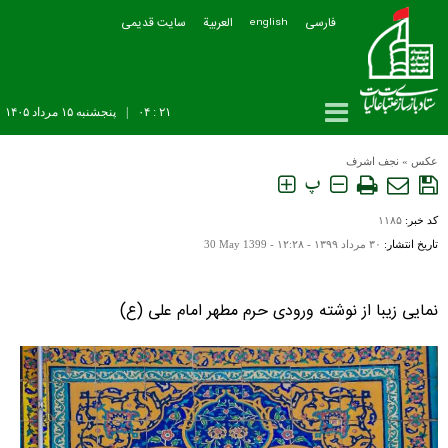
فارسی
العربیة
سایت قدیمی
english
۲۱ : ۰۴
|
پنجشنبه ۱۵ مرداد ۱۴۰۵
عکس
»
نجف اشرف
پ
کد خبر:
۱۱۸۵
تاریخ انتشار:
۳۰ مرداد ۱۳۹۹ - ۱۲:۲۸ -
30 May 1399
نمایی زیبا از نوشته ورودی حرم مطهر امام علی (ع)